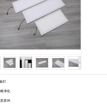
>
平板灯
华榕净化
江苏苏州